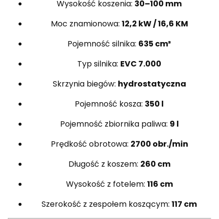
Wysokość koszenia:
30–100 mm
Moc znamionowa:
12,2 kW / 16,6 KM
Pojemność silnika:
635 cm³
Typ silnika:
EVC 7.000
Skrzynia biegów:
hydrostatyczna
Pojemność kosza:
350 l
Pojemność zbiornika paliwa:
9 l
Prędkość obrotowa:
2700 obr./min
Długość z koszem:
260 cm
Wysokość z fotelem:
116 cm
Szerokość z zespołem koszącym:
117 cm