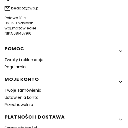
beagoz@wp.pl
Pniewo 18 c
05-190 Nasielsk
woj.mazowieckie
NIP:5681407916
Linki w stopce
POMOC
Zwroty i reklamacje
Regulamin
MOJE KONTO
Twoje zamówienia
Ustawienia konta
Przechowalnia
PŁATNOŚCI I DOSTAWA