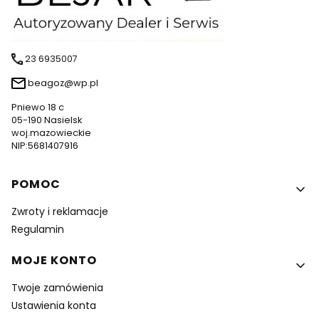
23 6935007
beagoz@wp.pl
Pniewo 18 c
05-190 Nasielsk
woj.mazowieckie
NIP:5681407916
Linki w stopce
POMOC
Zwroty i reklamacje
Regulamin
MOJE KONTO
Twoje zamówienia
Ustawienia konta