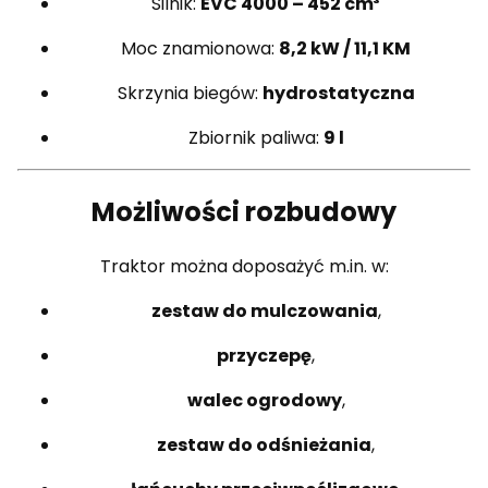
Silnik:
EVC 4000 – 452 cm³
Moc znamionowa:
8,2 kW / 11,1 KM
Skrzynia biegów:
hydrostatyczna
Zbiornik paliwa:
9 l
Możliwości rozbudowy
Traktor można doposażyć m.in. w:
zestaw do mulczowania
,
przyczepę
,
walec ogrodowy
,
zestaw do odśnieżania
,