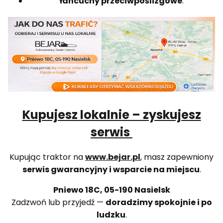
łańcuchy przeciwpoślizgowe
.
Kupujesz lokalnie – zyskujesz
serwis
Kupując traktor na
www.bejar.pl
, masz zapewniony
serwis gwarancyjny i wsparcie na miejscu
.
Pniewo 18C, 05-190 Nasielsk
Zadzwoń lub przyjedź —
doradzimy spokojnie i po
ludzku
.