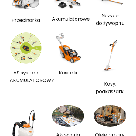
Nożyce
Akumulatorowe
Przecinarka
do żywopłtu
AS system
Kosiarki
AKUMULATOROWY
Kosy,
podkaszarki
Akcesoria
Oleje, smary,