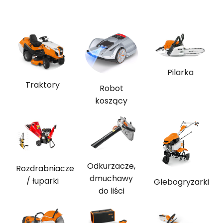
Pilarka
Traktory
Robot
koszący
Odkurzacze,
Rozdrabniacze
dmuchawy
/ łuparki
Glebogryzarki
do liści