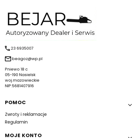
23 6935007
beagoz@wp.pl
Pniewo 18 c
05-190 Nasielsk
woj.mazowieckie
NIP:5681407916
Linki w stopce
POMOC
Zwroty i reklamacje
Regulamin
MOJE KONTO