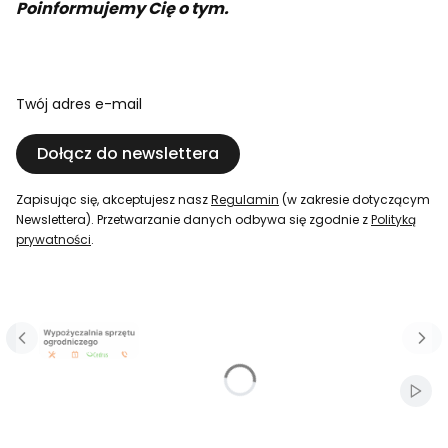
Poinformujemy Cię o tym.
Twój adres e-mail
Dołącz do newslettera
Zapisując się, akceptujesz nasz
Regulamin
(w zakresie dotyczącym
Newslettera). Przetwarzanie danych odbywa się zgodnie z
Polityką
prywatności
.
Naciśnij Enter lub spację, aby otworzyć stronę.
Naciśnij Enter lub spację, aby otworzyć stronę.
Naciśnij Enter lub spację, aby otworzyć stronę.
Włąc