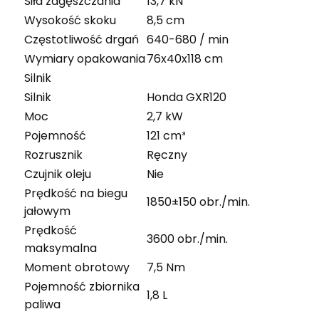
Siła zagęszczania
13,7 kN
Wysokość skoku
8,5 cm
Częstotliwość drgań
640-680 / min
Wymiary opakowania
76x40x118 cm
Silnik
Silnik
Honda GXR120
Moc
2,7 kW
Pojemność
121 cm³
Rozrusznik
Ręczny
Czujnik oleju
Nie
Prędkość na biegu
1850±150 obr./min.
jałowym
Prędkość
3600 obr./min.
maksymalna
Moment obrotowy
7,5 Nm
Pojemność zbiornika
1,8 L
paliwa