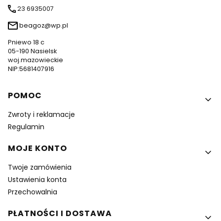
23 6935007
beagoz@wp.pl
Pniewo 18 c
05-190 Nasielsk
woj.mazowieckie
NIP:5681407916
Linki w stopce
POMOC
Zwroty i reklamacje
Regulamin
MOJE KONTO
Twoje zamówienia
Ustawienia konta
Przechowalnia
PŁATNOŚCI I DOSTAWA