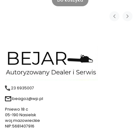
Do koszyka
23 6935007
beagoz@wp.pl
Pniewo 18 c
05-190 Nasielsk
woj.mazowieckie
NIP:5681407916