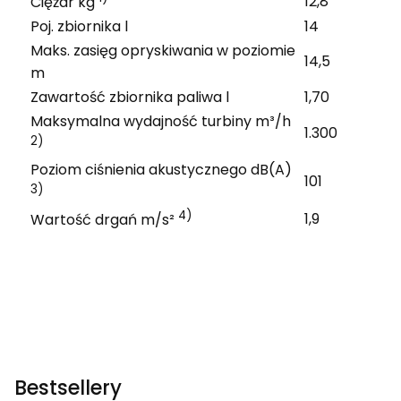
12,8
Ciężar kg
Poj. zbiornika l
14
Maks. zasięg opryskiwania w poziomie
14,5
m
Zawartość zbiornika paliwa l
1,70
Maksymalna wydajność turbiny m³/h
1.300
2)
Poziom ciśnienia akustycznego dB(A)
101
3)
4)
1,9
Wartość drgań m/s²
Bestsellery