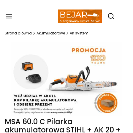
Produ
Otwórz wy
Strona główna
Akumulatorowe
AK system
MSA 60.0 C Pilarka
akumulatorowa STIHL + AK 20 +