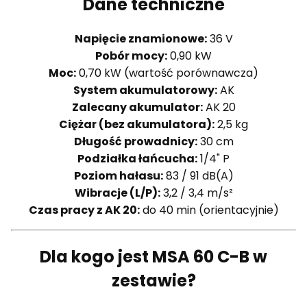
Dane techniczne
Napięcie znamionowe:
36 V
Pobór mocy:
0,90 kW
Moc:
0,70 kW (wartość porównawcza)
System akumulatorowy:
AK
Zalecany akumulator:
AK 20
Ciężar (bez akumulatora):
2,5 kg
Długość prowadnicy:
30 cm
Podziałka łańcucha:
1/4" P
Poziom hałasu:
83 / 91 dB(A)
Wibracje (L/P):
3,2 / 3,4 m/s²
Czas pracy z AK 20:
do 40 min (orientacyjnie)
Dla kogo jest MSA 60 C-B w
zestawie?