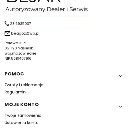
23 6935007
beagoz@wp.pl
Pniewo 18 c
05-190 Nasielsk
woj.mazowieckie
NIP:5681407916
Linki w stopce
POMOC
Zwroty i reklamacje
Regulamin
MOJE KONTO
Twoje zamówienia
Ustawienia konta