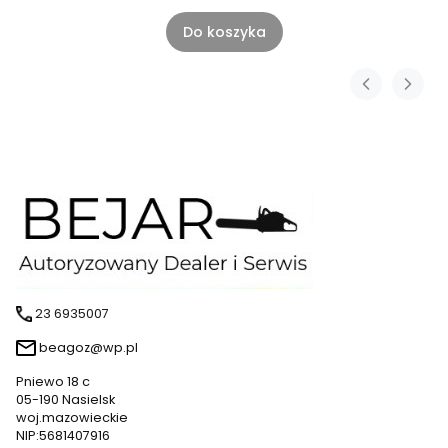
Do koszyka
23 6935007
beagoz@wp.pl
Pniewo 18 c
05-190 Nasielsk
woj.mazowieckie
NIP:5681407916