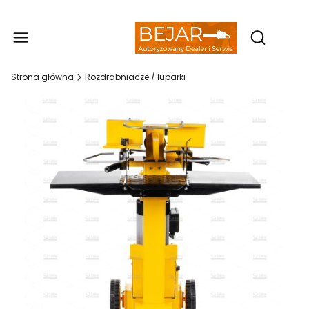
Produ
Otwórz wy
Strona główna
Rozdrabniacze / łuparki