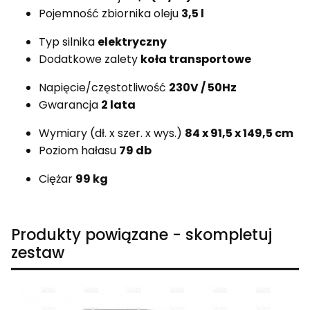
Pojemność zbiornika oleju
3,5 l
Typ silnika
elektryczny
Dodatkowe zalety
koła transportowe
Napięcie/częstotliwość
230V / 50Hz
Gwarancja
2 lata
Wymiary (dł. x szer. x wys.)
84 x 91,5 x 149,5 cm
Poziom hałasu
79 db
Ciężar
99 kg
Produkty powiązane - skompletuj
zestaw