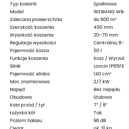
Typ kosiarki
Spalinowa
Model
WEIBANG WB4
Zalecana powierzchnia
do 600 m²
Szerokość koszenia
450 mm
Wysokość koszenia
20–70 mm
Regulacja wysokości
Centralna, 8-s
Pojemność kosza
50 l
Funkcje koszenia
Kosz / Wyrzut 
Silnik
Loncin
1P65FE-1
Pojemność silnika
140 cm³
Moc znamionowa
2,17 kW
Napęd
B
ez napędu
Obudowa
Stalowa
Koła przód / tył
7” / 9”
Łożyska kół
Tak
Poziom hałasu
96 dB
Ciężar
ok. 31 kg