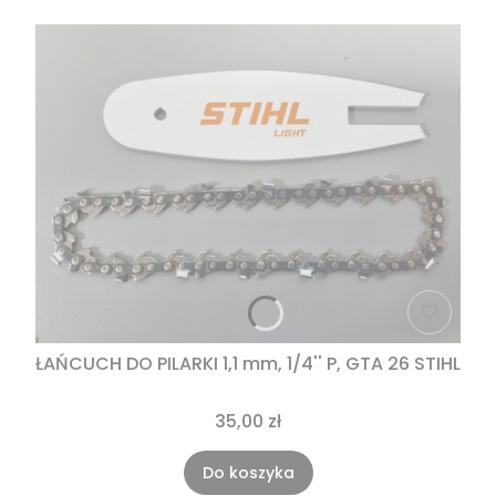
ŁAŃCUCH DO PILARKI 1,1 mm, 1/4'' P, GTA 26 STIHL
35,00 zł
Do koszyka