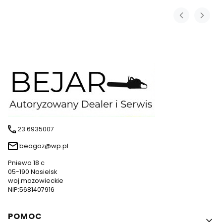
23 6935007
beagoz@wp.pl
Pniewo 18 c
05-190 Nasielsk
woj.mazowieckie
NIP:5681407916
Linki w stopce
POMOC