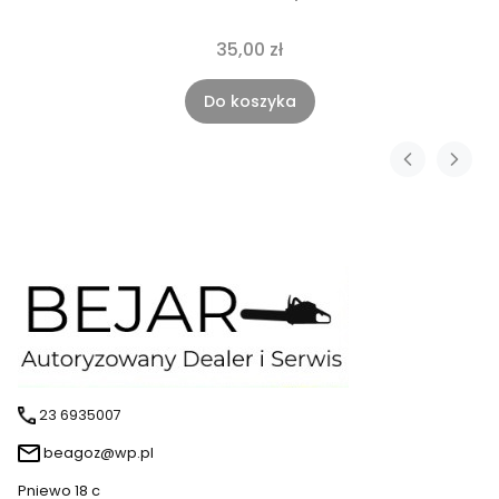
35,00 zł
Do koszyka
23 6935007
beagoz@wp.pl
Pniewo 18 c