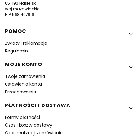
05-190 Nasielsk
woj.mazowieckie
NIP:5681407916
Linki w stopce
POMOC
Zwroty i reklamacje
Regulamin
MOJE KONTO
Twoje zamówienia
Ustawienia konta
Przechowalnia
PŁATNOŚCI I DOSTAWA
Formy płatności
Czas i koszty dostawy
Czas realizacji zamówienia