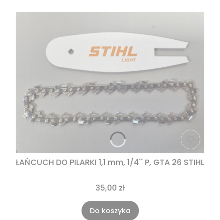
ŁAŃCUCH DO PILARKI 1,1 mm, 1/4'' P, GTA 26 STIHL
35,00 zł
Do koszyka