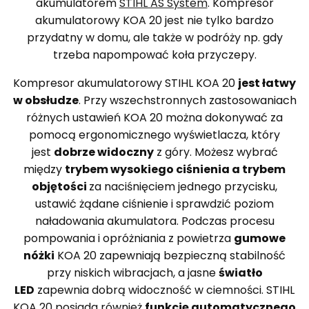
akumulatorem
STIHL AS System
. Kompresor
akumulatorowy KOA 20 jest nie tylko bardzo
przydatny w domu, ale także w podróży np. gdy
trzeba napompować koła przyczepy.
Kompresor akumulatorowy STIHL KOA 20
jest łatwy
w obsłudze
. Przy wszechstronnych zastosowaniach
różnych ustawień KOA 20 można dokonywać za
pomocą ergonomicznego wyświetlacza, który
jest
dobrze widoczny
z góry. Możesz wybrać
między
trybem wysokiego ciśnienia a trybem
objętości
za naciśnięciem jednego przycisku,
ustawić żądane ciśnienie i sprawdzić poziom
naładowania akumulatora. Podczas procesu
pompowania i opróżniania z powietrza
gumowe
nóżki
KOA 20 zapewniają bezpieczną stabilność
przy niskich wibracjach, a jasne
światło
LED
zapewnia dobrą widoczność w ciemności. STIHL
KOA 20 posiada również
funkcję automatycznego