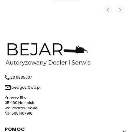
23 6935007
beagoz@wp.pl
Pniewo 18 c
05-190 Nasielsk
woj.mazowieckie
NIP:5681407916
Linki w stopce
POMOC