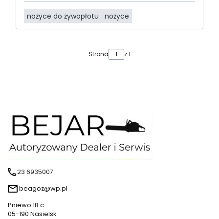
nożyce do żywopłotu
nożyce
Strona
z 1
23 6935007
beagoz@wp.pl
Pniewo 18 c
05-190 Nasielsk