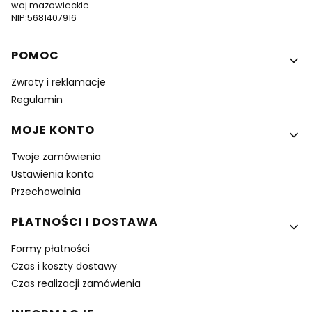
woj.mazowieckie
NIP:5681407916
Linki w stopce
POMOC
Zwroty i reklamacje
Regulamin
MOJE KONTO
Twoje zamówienia
Ustawienia konta
Przechowalnia
PŁATNOŚCI I DOSTAWA
Formy płatności
Czas i koszty dostawy
Czas realizacji zamówienia