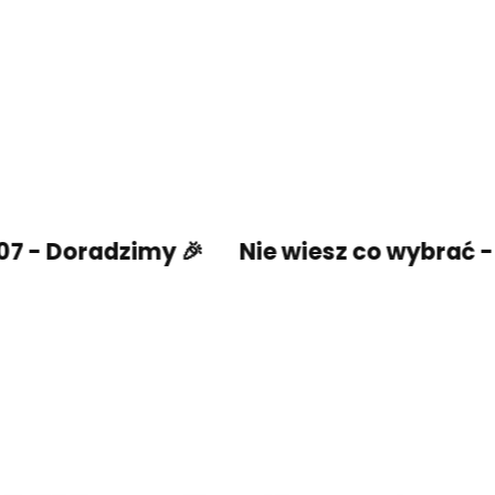
radzimy 🎉
Nie wiesz co wybrać - ZADZW